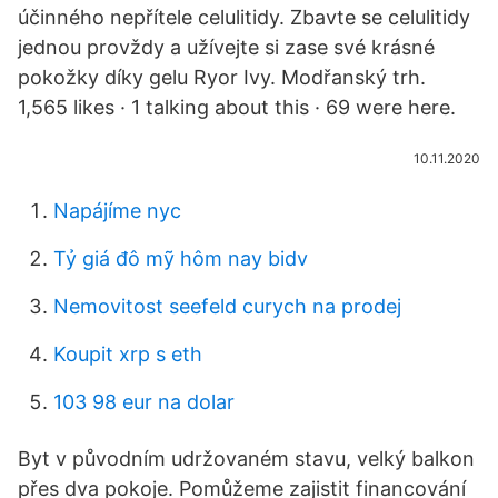
účinného nepřítele celulitidy. Zbavte se celulitidy
jednou provždy a užívejte si zase své krásné
pokožky díky gelu Ryor Ivy. Modřanský trh.
1,565 likes · 1 talking about this · 69 were here.
10.11.2020
Napájíme nyc
Tỷ giá đô mỹ hôm nay bidv
Nemovitost seefeld curych na prodej
Koupit xrp s eth
103 98 eur na dolar
Byt v původním udržovaném stavu, velký balkon
přes dva pokoje. Pomůžeme zajistit financování