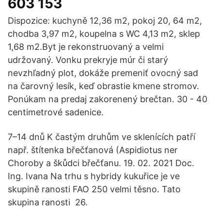
603 153
Dispozice: kuchyně 12,36 m2, pokoj 20, 64 m2,
chodba 3,97 m2, koupelna s WC 4,13 m2, sklep
1,68 m2.Byt je rekonstruovaný a velmi
udržovaný. Vonku prekryje múr či starý
nevzhľadný plot, dokáže premeniť ovocný sad
na čarovný lesík, keď obrastie kmene stromov.
Ponúkam na predaj zakorenený brečtan. 30 - 40
centimetrové sadenice.
7–14 dnů K častým druhům ve sklenících patří
např. štítenka břečťanová (Aspidiotus ner
Choroby a škůdci břečťanu. 19. 02. 2021 Doc.
Ing. Ivana Na trhu s hybridy kukuřice je ve
skupině ranosti FAO 250 velmi těsno. Tato
skupina ranosti 26.