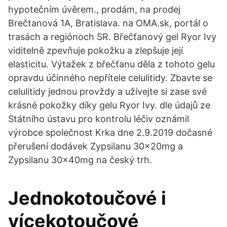
hypotečním úvěrem., prodám, na prodej
Brečtanová 1A, Bratislava. na OMA.sk, portál o
trasách a regiónoch SR. Břečťanový gel Ryor Ivy
viditelně zpevňuje pokožku a zlepšuje její
elasticitu. Výtažek z břečťanu děla z tohoto gelu
opravdu účinného nepřítele celulitidy. Zbavte se
celulitidy jednou provždy a užívejte si zase své
krásné pokožky díky gelu Ryor Ivy. dle údajů ze
Státního ústavu pro kontrolu léčiv oznámil
výrobce společnost Krka dne 2.9.2019 dočasné
přerušení dodávek Zypsilanu 30x20mg a
Zypsilanu 30x40mg na český trh.
Jednokotoučové i
vícekotoučové