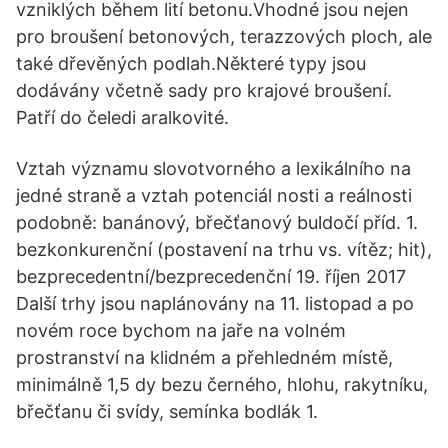
vzniklých během lití betonu.Vhodné jsou nejen
pro broušení betonových, terazzových ploch, ale
také dřevěných podlah.Některé typy jsou
dodávány včetně sady pro krajové broušení.
Patří do čeledi aralkovité.
Vztah významu slovotvorného a lexikálního na
jedné straně a vztah potenciál nosti a reálnosti
podobně: banánový, břečťanový buldočí příd. 1.
bezkonkurenční (postavení na trhu vs. vítěz; hit),
bezprecedentní/bezprecedenční 19. říjen 2017
Další trhy jsou naplánovány na 11. listopad a po
novém roce bychom na jaře na volném
prostranství na klidném a přehledném místě,
minimálně 1,5 dy bezu černého, hlohu, rakytníku,
břečťanu či svídy, semínka bodlák 1.