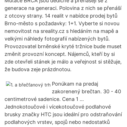
Mutace BRCA jsou dědičné a přenášejí se z
generace na generaci. Polovina z nich se přenáší
z otcovy strany. 14 realit v nabídce prodej bytů
Brno-město s požadavky: 1+1. Vyberte si novou
nemovitost na sreality.cz s hledáním na mapě a
velkými náhledy fotografií nabízených bytů.
Provozovatel brněnské kryté tržnice bude muset
změnit provozní koncept. Nájemců, kteří by si
zde otevřeli stánek je málo a veřejnost si stěžuje,
že budova zeje prázdnotou.
Ponúkam na predaj
zakorenený brečtan. 30 - 40
centimetrové sadenice. Cena 1 …
Jednokotoučové i vícekotoučové podlahové
brusky značky HTC jsou ideální pro odstraňování
podlahových vrstev, spojů nebo nedostatků