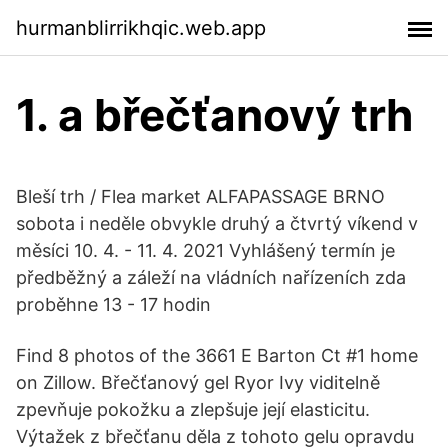
hurmanblirrikhqic.web.app
1. a břečťanový trh
Bleší trh / Flea market ALFAPASSAGE BRNO
sobota i neděle obvykle druhý a čtvrtý víkend v
měsíci 10. 4. - 11. 4. 2021 Vyhlášený termín je
předběžný a záleží na vládních nařízeních zda
proběhne 13 - 17 hodin
Find 8 photos of the 3661 E Barton Ct #1 home
on Zillow. Břečťanový gel Ryor Ivy viditelně
zpevňuje pokožku a zlepšuje její elasticitu.
Výtažek z břečťanu děla z tohoto gelu opravdu