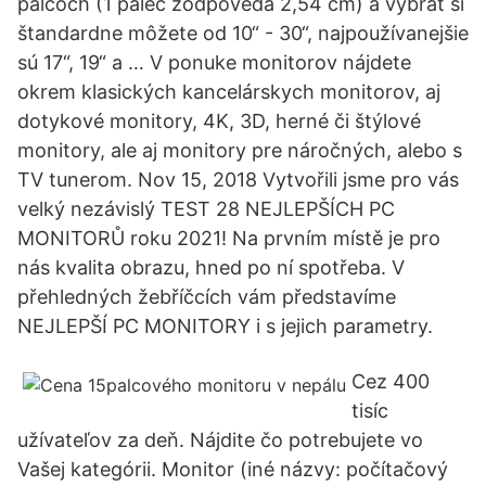
palcoch (1 palec zodpovedá 2,54 cm) a vybrať si
štandardne môžete od 10“ - 30“, najpoužívanejšie
sú 17“, 19“ a … V ponuke monitorov nájdete
okrem klasických kancelárskych monitorov, aj
dotykové monitory, 4K, 3D, herné či štýlové
monitory, ale aj monitory pre náročných, alebo s
TV tunerom. Nov 15, 2018 Vytvořili jsme pro vás
velký nezávislý TEST 28 NEJLEPŠÍCH PC
MONITORŮ roku 2021! Na prvním místě je pro
nás kvalita obrazu, hned po ní spotřeba. V
přehledných žebříčcích vám představíme
NEJLEPŠÍ PC MONITORY i s jejich parametry.
Cez 400
tisíc
užívateľov za deň. Nájdite čo potrebujete vo
Vašej kategórii. Monitor (iné názvy: počítačový