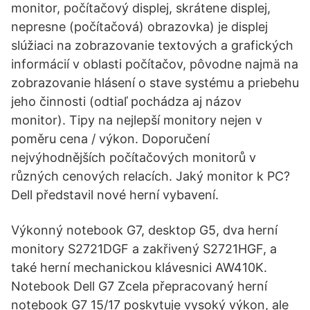
monitor, počítačový displej, skrátene displej,
nepresne (počítačová) obrazovka) je displej
slúžiaci na zobrazovanie textových a grafických
informácií v oblasti počítačov, pôvodne najmä na
zobrazovanie hlásení o stave systému a priebehu
jeho činnosti (odtiaľ pochádza aj názov
monitor). Tipy na nejlepší monitory nejen v
poměru cena / výkon. Doporučení
nejvýhodnějších počítačových monitorů v
různých cenových relacích. Jaký monitor k PC?
Dell představil nové herní vybavení.
Výkonný notebook G7, desktop G5, dva herní
monitory S2721DGF a zakřivený S2721HGF, a
také herní mechanickou klávesnici AW410K.
Notebook Dell G7 Zcela přepracovaný herní
notebook G7 15/17 poskytuje vysoký výkon, ale