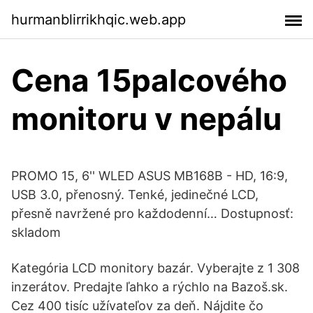
hurmanblirrikhqic.web.app
Cena 15palcového
monitoru v nepálu
PROMO 15, 6'' WLED ASUS MB168B - HD, 16:9,
USB 3.0, přenosný. Tenké, jedinečné LCD,
přesně navržené pro každodenní… Dostupnosť:
skladom
Kategória LCD monitory bazár. Vyberajte z 1 308
inzerátov. Predajte ľahko a rýchlo na Bazoš.sk.
Cez 400 tisíc užívateľov za deň. Nájdite čo