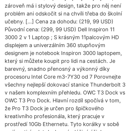
zároveň má i stylový design, takže pro něj není
problém ani odskočit si na chvíli třeba do školní
učebny. […] Cena za dohodu: (219, 99 USD)
Původní cena: (299, 99 USD) Dell Inspiron 11
3000 2 v 1 Laptop ; S krásným 11palcovým HD
displejem a univerzálním 360 stupňovým
designem je notebook Inspiron 3000 laptopem,
který si můžete koupit pro lidi na cestách. Je
barevný, snadno přenosný a výkonný díky
procesoru Intel Core m3-7Y30 od 7 Porovnejte
všechny nejlepší dokovací stanice Thunderbolt 3
v našem komplexním přehledu. OWC T3 Dock vs
OWC T3 Pro Dock. Hlavní rozdíl spočívá v tom,
že Pro T3 Dock je určen pro špičkového
kreativního profesionála, který pracuje v
prostředí 10Gb Ethernetu. Tyto korálky v sobě