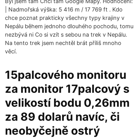
Byl jsem tam Chci tam Google Mapy. Hodnocení:
| Nadmořská výška: 5 416 m / 17 769 ft . Kdo
chce poznat prakticky všechny typy krajiny v
Nepálu během jednoho dlouhého pochodu, tomu
nezbývá ni Co si vzít s sebou na trek v Nepálu.
Na tento trek jsem nechtěl brát příliš mnoho
věcí.
15palcového monitoru
za monitor 17palcový s
velikostí bodu 0,26mm
za 89 dolarů navíc, či
neobyčejně ostrý