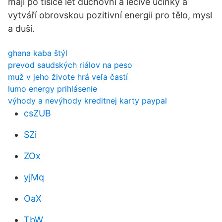
mají po tisíce let duchovní a léčivé účinky a
vytváří obrovskou pozitivní energii pro tělo, mysl
a duši.
ghana kaba štýl
prevod saudských riálov na peso
muž v jeho živote hrá veľa častí
lumo energy prihlásenie
výhody a nevýhody kreditnej karty paypal
csZUB
SZi
ZOx
yjMq
OaX
TbW