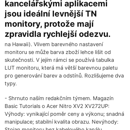
kancelářskými aplikacemi
jsou ideální levnější TN
monitory, protože mají
zpravidla rychlejší odezvu.
na Hawaii). Vlivem barevného nastavení
monitoru se může barva zboží lehce lišit od
skutečnosti. V jejím rámci se používá tabulka
LUT monitoru, která má větší barevnou paletu
pro generování barev a odstínů. Rozlišujeme dva
typy.
- Shrnuto naším redakčním týmem. Magazín
Basic Tutorials o Acer Nitro XV2 XV272UP:
Výhody: vynikající poměr ceny a výkonu; snadná
manipulace; stabilní kvalita obrazu. Nevýhody:
Stojan monitoru bez kabelového kanálu.