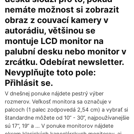
nemáte možnost si zobrazit
obraz z couvací kamery v
autorádiu, většinou se
montuje LCD monitor na
palubní desku nebo monitor v
zrcátku. Odebírat newsletter.
Nevyplňujte toto pole:
Přihlásit se.
V dnešnej ponuke nájdete pestrý výber
rozmerov. Veľkosť monitora sa označuje v
palcoch (1 palec zodpovedá 2,54 cm) a vybrať si
štandardne môžete od 10“ - 30“, najpoužívanejšie
sú 17“, 19“ a … V ponuke monitorov nájdete
okrem klasických kancelárskych monitorov, aj