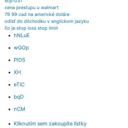
scp-031
cena prestupu u walmart
79 99 cad na americké doláre
odísť do dôchodku v anglickom jazyku
čo je stop loss stop limit
hNLuE
wGOp
PIDS
XH
eTiC
bqD
nCM
Kliknutím sem zakoupíte lístky