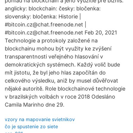
pohľad na blockchain a jeho využitie pre biznis.
anglicky: blockchain: česky: bločenka:
slovensky: bločenka: Historie |
#bitcoin.cz@chat.freenode.net |
#bitcoin.cz@chat.freenode.net Feb 20, 2021
Technologie a protokoly založené na
blockchainu mohou být využity ke zvýšení
transparentnosti veřejného hlasování v
demokratických systémech. Každý volič bude
mít jistotu, že byl jeho hlas započítán do
celkového výsledku, aniž by musel důvěřovat
nějaké autoritě. Role blockchainové technologie
v brazilských volbách v roce 2018 Odesláno
Camila Marinho dne 29.
vzory na mapovanie svietnikov
čo je spustenie zo siete