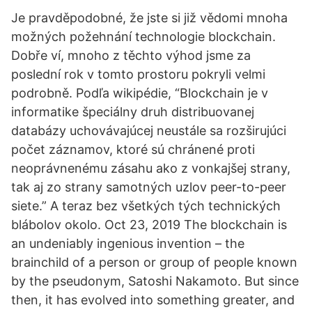
Je pravděpodobné, že jste si již vědomi mnoha
možných požehnání technologie blockchain.
Dobře ví, mnoho z těchto výhod jsme za
poslední rok v tomto prostoru pokryli velmi
podrobně. Podľa wikipédie, “Blockchain je v
informatike špeciálny druh distribuovanej
databázy uchovávajúcej neustále sa rozširujúci
počet záznamov, ktoré sú chránené proti
neoprávnenému zásahu ako z vonkajšej strany,
tak aj zo strany samotných uzlov peer-to-peer
siete.” A teraz bez všetkých tých technických
blábolov okolo. Oct 23, 2019 The blockchain is
an undeniably ingenious invention – the
brainchild of a person or group of people known
by the pseudonym, Satoshi Nakamoto. But since
then, it has evolved into something greater, and