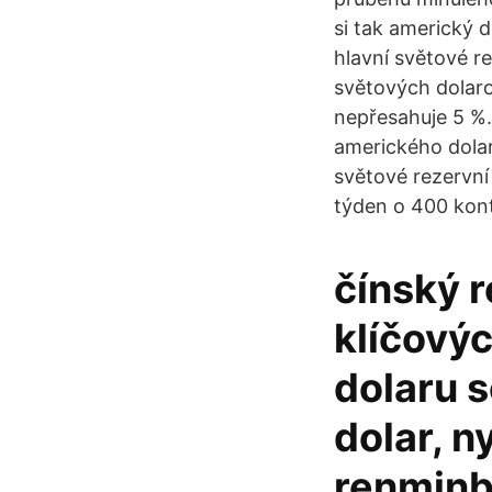
si tak americký d
hlavní světové re
světových dolaro
nepřesahuje 5 %.
amerického dola
světové rezervní
týden o 400 kont
čínský r
klíčový
dolaru 
dolar, n
renminb