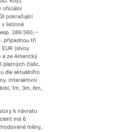
USD. Když
oficiální
li pokračující
v listinné
resp. 289.560,--
, připadnou tři
- EUR (slvoy
o a ze Americký
platných číslic.
u dle aktuálního
y. Interaktivní
dobí, 1m, 3m, 6m,
story k návratu
cient má 6
bchodované měny,