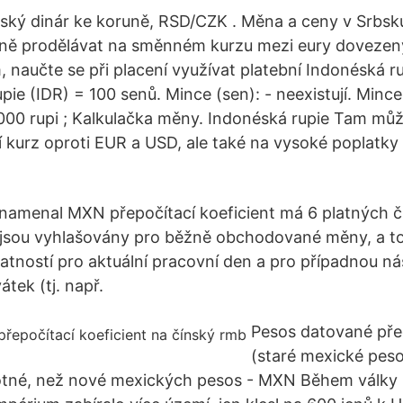
bský dinár ke koruně, RSD/CZK . Měna a ceny v Srbsk
ně prodělávat na směnném kurzu mezi eury dovezen
naučte se při placení využívat platební Indonéská ru
rupie (IDR) = 100 senů. Mince (sen): - neexistují. Mince
 000 rupi ; Kalkulačka měny. Indonéská rupie Tam můž
 kurz oproti EUR a USD, ale také na vysoké poplatky 
namenal MXN přepočítací koeficient má 6 platných čí
 jsou vyhlašovány pro běžně obchodované měny, a t
atností pro aktuální pracovní den a pro případnou nás
vátek (tj. např.
Pesos datované pře
(staré mexické peso
tné, než nové mexických pesos - MXN Během války kv