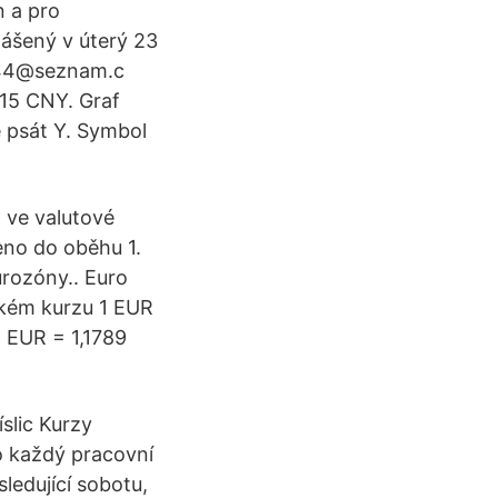
n a pro
hlášený v úterý 23
ka44@seznam.c
815 CNY. Graf
e psát Y. Symbol
 ve valutové
no do oběhu 1.
urozóny.. Euro
kém kurzu 1 EUR
1 EUR = 1,1789
slic Kurzy
o každý pracovní
ledující sobotu,