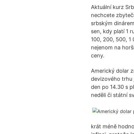
Aktuální kurz Sr
nechcete zbyteč
srbským dinárem, 
sen, kdy platí 1 
100, 200, 500, 1
nejenom na horší
ceny.
Americký dolar z
devizového trhu
den po 14.30 s pl
neděli či státní s
krát méně hodno