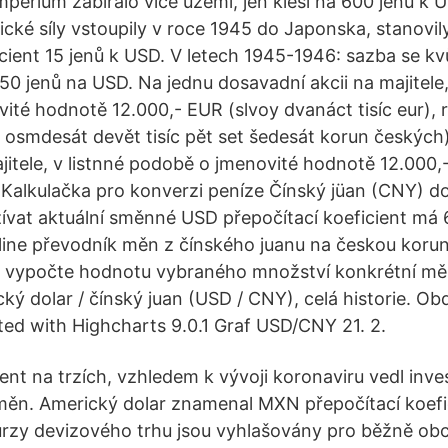
Impérium zabíralo více území, jen klesl na 600 jenů k 
ké síly vstoupily v roce 1945 do Japonska, stanovily 
cient 15 jenů k USD. V letech 1945-1946: sazba se kvů
a 50 jenů na USD. Na jednu dosavadní akcii na majitele, 
ité hodnotě 12.000,- EUR (slvoy dvanáct tisíc eur), 
ě osmdesát devět tisíc pět set šedesát korun českých)
jitele, v listnné podobě o jmenovité hodnotě 12.000,
r Kalkulačka pro konverzi peníze Čínský jüan (CNY) d
ívat aktuální směnné USD přepočítací koeficient má 6 
ine převodník měn z čínského juanu na českou korun
u vypočte hodnotu vybraného množství konkrétní měn
ký dolar / čínský juan (USD / CNY), celá historie. Ob
ated with Highcharts 9.0.1 Graf USD/CNY 21. 2.
ent na trzích, vzhledem k vývoji koronaviru vedl inve
ěn. Americký dolar znamenal MXN přepočítací koefi
Kurzy devizového trhu jsou vyhlašovány pro běžně o