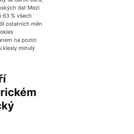
ínských dat Mezi
ně 63 % všech
díl ostatních měn
pokles
anem na pozici
 klesly minulý
ří
erickém
cký