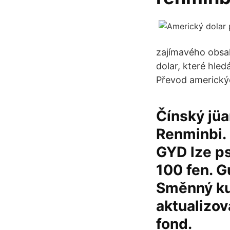
zajímavého obsah
dolar, které hled
Převod americkýc
Čínský jüa
Renminbi.
GYD lze ps
100 fen. G
Směnný kur
aktualizo
fond.