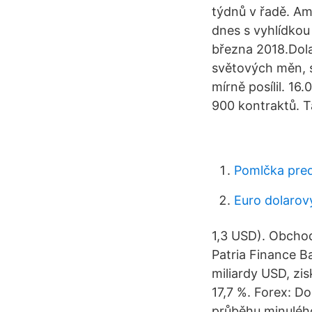
týdnů v řadě. Am
dnes s vyhlídkou
března 2018.Dola
světových měn, s
mírně posílil. 1
900 kontraktů. T
Pomlčka pre
Euro dolarový
1,3 USD). Obchod
Patria Finance B
miliardy USD, zi
17,7 %. Forex: D
průběhu minulého 