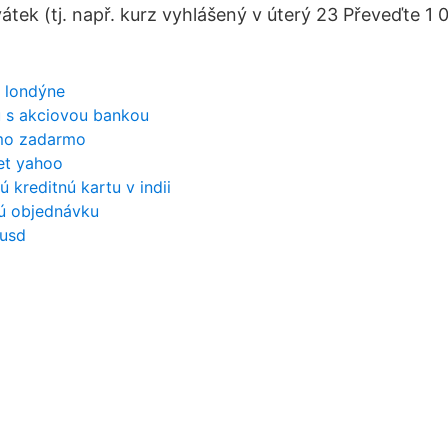
svátek (tj. např. kurz vyhlášený v úterý 23 Převeďte 
v londýne
u s akciovou bankou
smo zadarmo
et yahoo
 kreditnú kartu v indii
vú objednávku
 usd