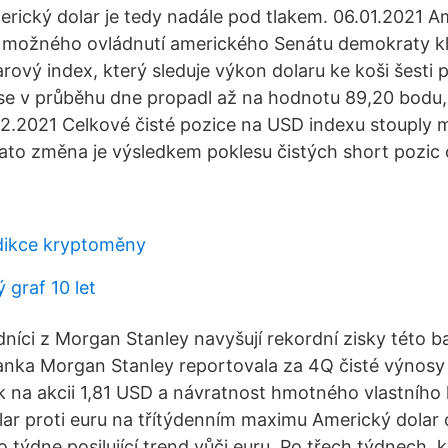
erický dolar je tedy nadále pod tlakem. 06.01.2021 A
 možného ovládnutí amerického Senátu demokraty kle
rový index, který sleduje výkon dolaru ke koši šesti 
e v průběhu dne propadl až na hodnotu 89,20 bodu, 
6.02.2021 Celkové čisté pozice na USD indexu stouply 
ato změna je výsledkem poklesu čistých short pozic 
dikce kryptoměny
 graf 10 let
níci z Morgan Stanley navyšují rekordní zisky této b
anka Morgan Stanley reportovala za 4Q čisté výnosy 
sk na akcii 1,81 USD a návratnost hmotného vlastního
olar proti euru na třítýdenním maximu Americký dolar 
týdne posilující trend vůči euru. Po třech týdnech, k