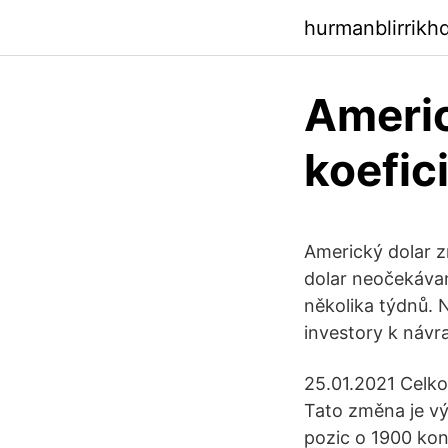
hurmanblirrikh
Americ
koefic
Americký dolar z
dolar neočekávaně
několika týdnů. 
investory k náv
25.01.2021 Celko
Tato změna je vý
pozic o 1900 kon