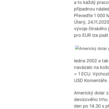
a to každý praco
případnou následu
Převeďte 1 000 M
Úterý, 24.11.2020
vývoje čínského 
pro EUR lze psát 
ledna 2002 a tak
navázalo na koš
= 1 ECU. Výchozí
USD Komentáře . 
Americký dolar z
devizového trhu
den po 14.30 s pl