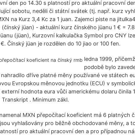
vní den po 14.30 s platností pro aktuální pracovní de
jící sobotu, neděli či státní svátek (tj. např. kurz vy
XN na Kurz 3,4 Kc za 1 juan. Zajemci piste na jitul
 (čínský jüan) - aktuální kurz čínského jüanu 1 € = 7.
jüanu (jüan), Kurzovní kalkulačka Symbol pro CNY lz
€. Čínský jüan je rozdělen do 10 jiao or 100 fen.
ledna 1999, přičemž
podobě bylo zavede
 nahradilo dříve platné měny používané ve státech e
ovou Evropskou měnovou jednotku (ECU) v symbolic
 externí hodnota eura vůči americkému dolaru činila 
Transkript . Minimum zákl.
namenal MXN přepočítací koeficient má 6 platných čí
 jsou vyhlašovány pro běžně obchodované měny, a t
atností pro aktuální pracovní den a pro případnou nás