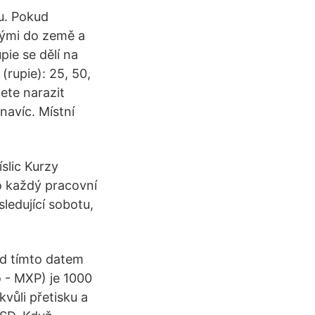
u. Pokud
ými do země a
pie se dělí na
 (rupie): 25, 50,
ete narazit
navíc. Místní
slic Kurzy
o každý pracovní
ledující sobotu,
d tímto datem
 - MXP) je 1000
ůli přetisku a