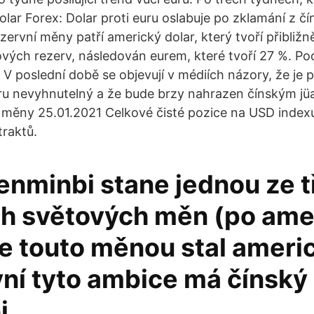
olar Forex: Dolar proti euru oslabuje po zklamání z č
zervní měny patří americký dolar, který tvoří přibliž
vých rezerv, následován eurem, které tvoří 27 %. Po
 V poslední době se objevují v médiích názory, že je 
ru nevyhnutelný a že bude brzy nahrazen čínským jü
 měny 25.01.2021 Celkové čisté pozice na USD indexu
raktů.
enminbi stane jednou ze t
ch světových měn (po am
se touto měnou stal ameri
yní tyto ambice má čínský
i.