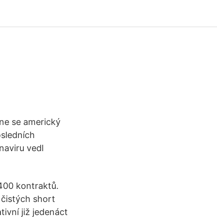
dne se americký
osledních
naviru vedl
400 kontraktů.
 čistých short
ivní již jedenáct