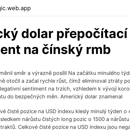
qic.web.app
ký dolar přepočítací
ient na čínský rmb
měnil směr a výrazně posílil Na začátku minulého tý
 otočil a začal rychle růst, čímž eliminoval ztráty p
Negativní sentiment na trzích, vzhledem k vývoji koro
ratu do bezpečných měn. Americký dolar znamenal
vé čisté pozice na USD indexu klesly minulý týden o 
sledkem nárůstu čistých long pozic o 1500 a nárůstu
traktů. Celkové čisté pozice na USD indexu jsou negat