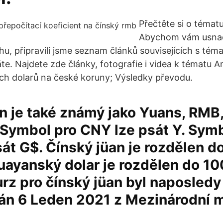
Přečtěte si o témat
Abychom vám usnadn
u, připravili jsme seznam článků souvisejících s té
áte. Najdete zde články, fotografie i videa k tématu A
h dolarů na české koruny; Výsledky převodu.
n je také známý jako Yuans, RMB,
 Symbol pro CNY lze psát Y. Symb
át G$. Čínský jüan je rozdělen do
uayanský dolar je rozdělen do 10
z pro čínský jüan byl naposledy
ván 6 Leden 2021 z Mezinárodní