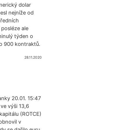
merický dolar
sl nejníže od
předních
posléze ale
minulý týden o
o 900 kontraktů.
28.11.2020
anky 20.01. 15:47
ve výši 13,6
 kapitálu (ROTCE)
obnovil v
dy se dařilo euru,