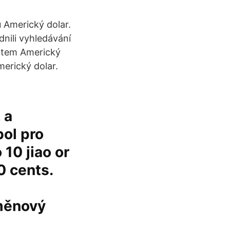
u Americký dolar.
ili vyhledávání
matem Americký
merický dolar.
 a
ol pro
 10 jiao or
0 cents.
 měnový