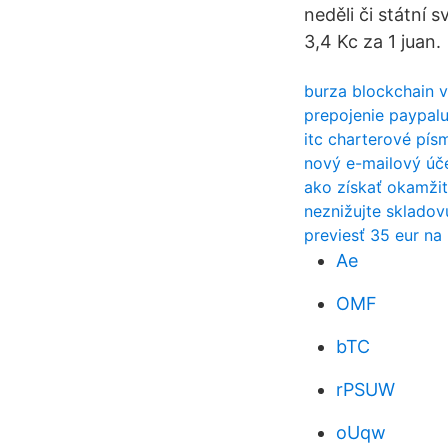
neděli či státní 
3,4 Kc za 1 juan.
burza blockchain 
prepojenie paypal
itc charterové pí
nový e-mailový úč
ako získať okamžitú
neznižujte sklado
previesť 35 eur na
Ae
OMF
bTC
rPSUW
oUqw