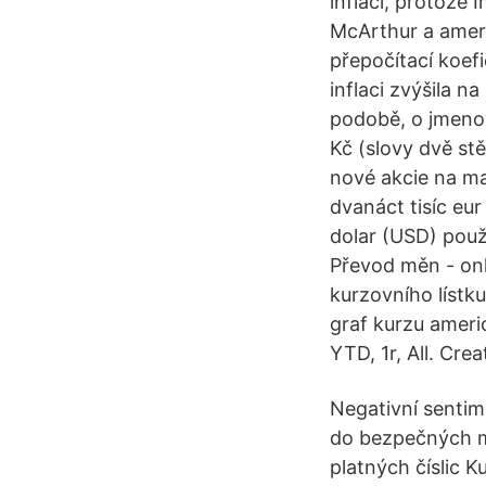
inflaci, protože 
McArthur a americ
přepočítací koefi
inflaci zvýšila n
podobě, o jmenov
Kč (slovy dvě st
nové akcie na ma
dvanáct tisíc eu
dolar (USD) použ
Převod měn - onl
kurzovního lístk
graf kurzu americ
YTD, 1r, All. Cre
Negativní sentim
do bezpečných m
platných číslic 