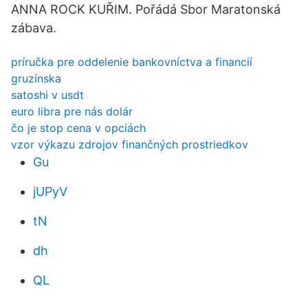
ANNA ROCK KUŘIM. Pořádá Sbor Maratonská
zábava.
príručka pre oddelenie bankovníctva a financií
gruzínska
satoshi v usdt
euro libra pre nás dolár
čo je stop cena v opciách
vzor výkazu zdrojov finančných prostriedkov
Gu
jUPyV
tN
dh
QL