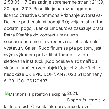
2:53:05 -17 Čas zadnje spremembe strani: 21:39,
30. april 2017. Besedilo je na razpolago pod
licenco Creative Commons Priznanje avtorstva-
Deljenje pod enakimi pogoji 3.0; veljajo lahko tudi
dodatni pogoji. Lenka Lindaurová zasazuje práci
Petra Písaříka do kontextu minulého i
současného umění a v recenzi na jeho aktuální
výstavu v Galerii Rudolfinum se ptá po tom, jestli
svým výkonem potvrdil přítomnost v této
sledované instituci: „Kdo očekával rozmařilou
skládku uměleckých objektů, jejichž stvořitel je
nedokáže CK EPIC DOHŇANY. 020 51 Dohňany
č. 68. IČO: 36129437.
2021.
Doporučujeme si v
klidu přečíst. Česnek jako prevence krevní