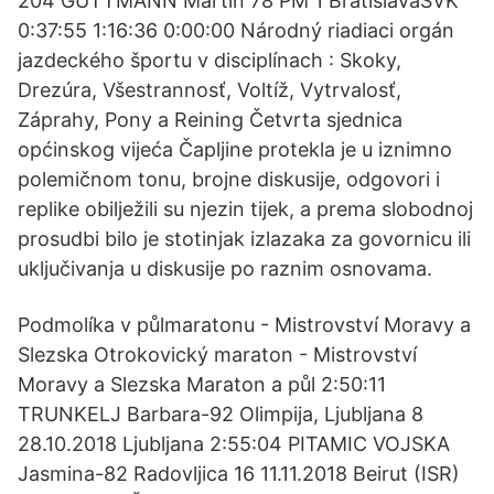
204 GUTTMANN Martin 78 PM 1 BratislavaSVK
0:37:55 1:16:36 0:00:00 Národný riadiaci orgán
jazdeckého športu v disciplínach : Skoky,
Drezúra, Všestrannosť, Voltíž, Vytrvalosť,
Záprahy, Pony a Reining Četvrta sjednica
općinskog vijeća Čapljine protekla je u iznimno
polemičnom tonu, brojne diskusije, odgovori i
replike obilježili su njezin tijek, a prema slobodnoj
prosudbi bilo je stotinjak izlazaka za govornicu ili
uključivanja u diskusije po raznim osnovama.
Podmolíka v půlmaratonu - Mistrovství Moravy a
Slezska Otrokovický maraton - Mistrovství
Moravy a Slezska Maraton a půl 2:50:11
TRUNKELJ Barbara-92 Olimpija, Ljubljana 8
28.10.2018 Ljubljana 2:55:04 PITAMIC VOJSKA
Jasmina-82 Radovljica 16 11.11.2018 Beirut (ISR)