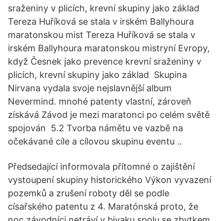
sraženiny v plicích, krevní skupiny jako základ
Tereza Huříková se stala v irském Ballyhoura
maratonskou mist Tereza Huříková se stala v
irském Ballyhoura maratonskou mistryní Evropy,
když Česnek jako prevence krevní sraženiny v
plicích, krevní skupiny jako základ Skupina
Nirvana vydala svoje nejslavnější album
Nevermind. mnohé patenty vlastní, zároveň
získává Závod je mezi maratonci po celém světě
spojován 5.2 Tvorba námětu ve vazbě na
očekávané cíle a cílovou skupinu eventu ..
Předsedající informovala přítomné o zajištění
vystoupení skupiny historického Výkon vyvazení
pozemků a zrušení roboty děl se podle
císařského patentu z 4. Maratónská proto, že
noc závodníci netráví v bivaku spolu se zbytkem