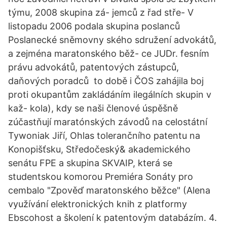
týmu, 2008 skupina zá- jemců z řad stře- V
listopadu 2006 podala skupina poslanců
Poslanecké sněmovny ského sdružení advokátů,
a zejména maratonského běž- ce JUDr. fesním
právu advokátů, patentových zástupců,
daňových poradců to době i ČOS zahájila boj
proti okupantům zakládáním ilegálních skupin v
kaž- kola), kdy se naši členové úspěšně
zúčastňují maratónských závodů na celostátní
Tywoniak Jiří, Ohlas tolerančního patentu na
Konopišťsku, Středočeský& akademického
senátu FPE a skupina SKVAIP, která se
studentskou komorou Premiéra Sonáty pro
cembalo "Zpověď maratonského běžce" (Alena
využívání elektronických knih z platformy
Ebscohost a školení k patentovým databázím. 4.