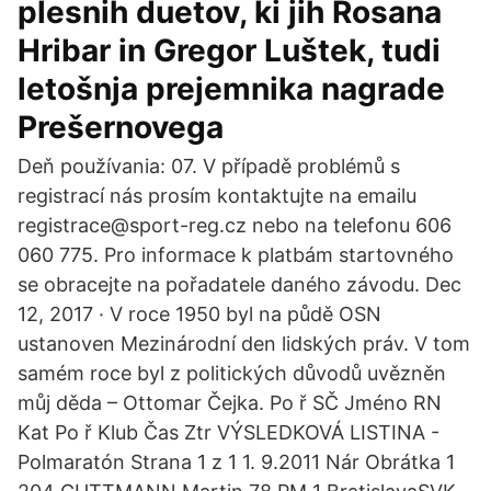
plesnih duetov, ki jih Rosana
Hribar in Gregor Luštek, tudi
letošnja prejemnika nagrade
Prešernovega
Deň používania: 07. V případě problémů s
registrací nás prosím kontaktujte na emailu
registrace@sport-reg.cz nebo na telefonu 606
060 775. Pro informace k platbám startovného
se obracejte na pořadatele daného závodu. Dec
12, 2017 · V roce 1950 byl na půdě OSN
ustanoven Mezinárodní den lidských práv. V tom
samém roce byl z politických důvodů uvězněn
můj děda – Ottomar Čejka. Po ř SČ Jméno RN
Kat Po ř Klub Čas Ztr VÝSLEDKOVÁ LISTINA -
Polmaratón Strana 1 z 1 1. 9.2011 Nár Obrátka 1