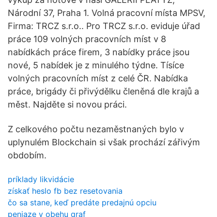
Národní 37, Praha 1. Volná pracovní místa MPSV,
Firma: TRCZ s.r.o.. Pro TRCZ s.r.o. eviduje úřad
práce 109 volných pracovních míst v 8
nabídkách práce firem, 3 nabídky práce jsou
nové, 5 nabídek je z minulého týdne. Tísíce
volných pracovních míst z celé ČR. Nabídka
práce, brigády či přivýdělku členěná dle krajů a
měst. Najděte si novou práci.
Z celkového počtu nezaměstnaných bylo v
uplynulém Blockchain si však prochází zářivým
obdobím.
príklady likvidácie
získať heslo fb bez resetovania
čo sa stane, keď predáte predajnú opciu
peniaze v obehu graf