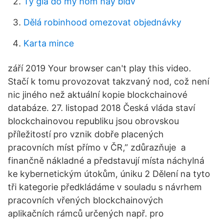
Tỷ giá đô mỹ hôm nay bidv
Dělá robinhood omezovat objednávky
Karta mince
září 2019 Your browser can't play this video.
Stačí k tomu provozovat takzvaný nod, což není
nic jiného než aktuální kopie blockchainové
databáze. 27. listopad 2018 Česká vláda staví
blockchainovou republiku jsou obrovskou
příležitostí pro vznik dobře placených
pracovních míst přímo v ČR,” zdůrazňuje a
finančně nákladné a představují místa náchylná
ke kybernetickým útokům, úniku 2 Dělení na tyto
tři kategorie předkládáme v souladu s návrhem
pracovních vřených blockchainových
aplikačních rámců určených např. pro