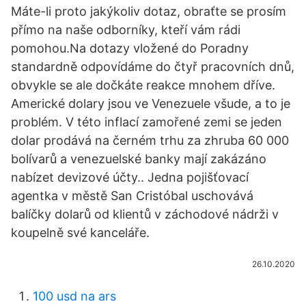
Máte-li proto jakýkoliv dotaz, obraťte se prosím
přímo na naše odborníky, kteří vám rádi
pomohou.Na dotazy vložené do Poradny
standardně odpovídáme do čtyř pracovních dnů,
obvykle se ale dočkáte reakce mnohem dříve.
Americké dolary jsou ve Venezuele všude, a to je
problém. V této inflací zamořené zemi se jeden
dolar prodává na černém trhu za zhruba 60 000
bolívarů a venezuelské banky mají zakázáno
nabízet devizové účty.. Jedna pojišťovací
agentka v městě San Cristóbal uschovává
balíčky dolarů od klientů v záchodové nádrži v
koupelně své kanceláře.
26.10.2020
100 usd na ars