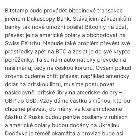
Bitstamp bude provádět bitcoinové transakce
jménem Dukascopy Bank. Stávajícím zákazníkům
banky tak nově umožní posílat Bitcoiny na účet,
převést je na americké dolary a obchodovat na
Swiss FX trhu. Nebude také problém převést své
prostředky zpět na BTC a zaslat je do své krypto
peněženky. Ta se nám automaticky převede na
naší měnu, tedy na českou korunu. Ovšem pokud
zrovna budeme chtít převést například americký
dolar na britskou libru, musíme postupovat
následovně; britské libry na americké dolary – 1
GBP do USD. Vždy dáme částku s měnou, kterou
chceme převést, do měny, ve kterém chceme
částku Z Ruska budou peníze posílány v rublech
a americké dolary budou dodány na Ukrajinu.
Dodávka je téměř okamžitá a provize bude asi