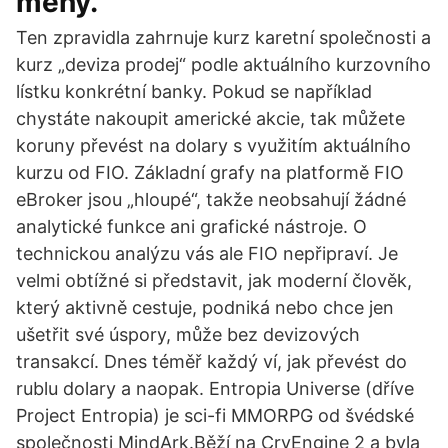
měny.
Ten zpravidla zahrnuje kurz karetní společnosti a
kurz „deviza prodej“ podle aktuálního kurzovního
lístku konkrétní banky. Pokud se například
chystáte nakoupit americké akcie, tak můžete
koruny převést na dolary s využitím aktuálního
kurzu od FIO. Základní grafy na platformě FIO
eBroker jsou „hloupé“, takže neobsahují žádné
analytické funkce ani grafické nástroje. O
technickou analýzu vás ale FIO nepřipraví. Je
velmi obtížné si představit, jak moderní člověk,
který aktivně cestuje, podniká nebo chce jen
ušetřit své úspory, může bez devizových
transakcí. Dnes téměř každý ví, jak převést do
rublu dolary a naopak. Entropia Universe (dříve
Project Entropia) je sci-fi MMORPG od švédské
společnosti MindArk.Běží na CryEngine 2 a byla