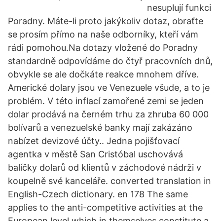
nesuplují funkci
Poradny. Máte-li proto jakýkoliv dotaz, obraťte
se prosím přímo na naše odborníky, kteří vám
rádi pomohou.Na dotazy vložené do Poradny
standardně odpovídáme do čtyř pracovních dnů,
obvykle se ale dočkáte reakce mnohem dříve.
Americké dolary jsou ve Venezuele všude, a to je
problém. V této inflací zamořené zemi se jeden
dolar prodává na černém trhu za zhruba 60 000
bolívarů a venezuelské banky mají zakázáno
nabízet devizové účty.. Jedna pojišťovací
agentka v městě San Cristóbal uschovává
balíčky dolarů od klientů v záchodové nádrži v
koupelně své kanceláře. converted translation in
English-Czech dictionary. en 178 The same
applies to the anti-competitive activities at the
European level which in themselves constitute a