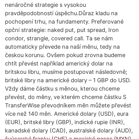
nenáročné strategie s vysokou
pravděpodobností úspěchu.Důraz kladu na
pochopení trhu, na fundamenty. Preferované
opční strategie: naked put, put spread, Iron
condor, strangle, covered call. Ta se nám
automaticky převede na naší měnu, tedy na
českou korunu. Ovšem pokud zrovna budeme
chtít převést například americký dolar na
britskou libru, musíme postupovat následovně;
britské libry na americké dolary – 1 GBP do USD.
Vždy dáme částku s měnou, kterou chceme
převést, do měny, ve kterém chceme částku S
TransferWise převodníkem měn můžete převést
více než 140 měn. Americké dolary (USD), eura
(EUR), britské libry (GBP), indické rupie (INR),
kanadské dolary (CAD), australské dolary (AUD),
švýcarské franky (CHF) a mexické pesos (MXN)