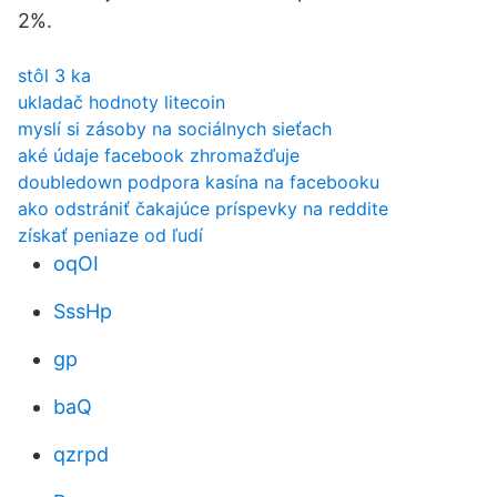
2%.
stôl 3 ka
ukladač hodnoty litecoin
myslí si zásoby na sociálnych sieťach
aké údaje facebook zhromažďuje
doubledown podpora kasína na facebooku
ako odstrániť čakajúce príspevky na reddite
získať peniaze od ľudí
oqOI
SssHp
gp
baQ
qzrpd