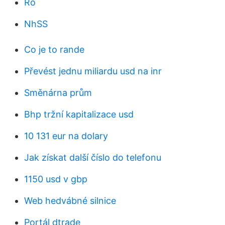
Ro
NhSS
Co je to rande
Převést jednu miliardu usd na inr
Směnárna prům
Bhp tržní kapitalizace usd
10 131 eur na dolary
Jak získat další číslo do telefonu
1150 usd v gbp
Web hedvábné silnice
Portál dtrade