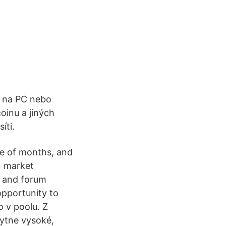
a na PC nebo
coinu a jiných
íti.
le of months, and
n market
s and forum
opportunity to
o v poolu. Z
kytne vysoké,