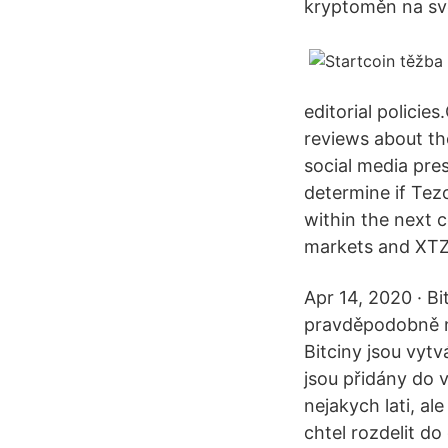
kryptoměn na svě
editorial polici
reviews about th
social media pre
determine if Tez
within the next c
markets and XTZ 
Apr 14, 2020 · Bi
pravděpodobně ne
Bitciny jsou vytv
jsou přidány do v
nejakych lati, al
chtel rozdelit d