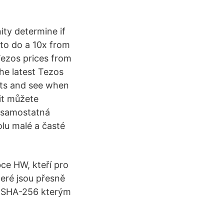
ty determine if
 to do a 10x from
Tezos prices from
the latest Tezos
rts and see when
žit můžete
: samostatná
lu malé a časté
bce HW, kteří pro
teré jsou přesně
tu SHA-256 kterým