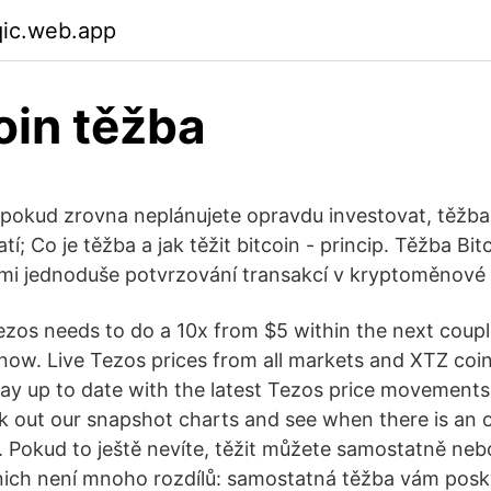
qic.web.app
oin těžba
 pokud zrovna neplánujete opravdu investovat, těžb
tí; Co je těžba a jak těžit bitcoin - princip. Těžba Bit
mi jednoduše potvrzování transakcí v kryptoměnové s
ezos needs to do a 10x from $5 within the next coup
t now. Live Tezos prices from all markets and XTZ coi
Stay up to date with the latest Tezos price movement
k out our snapshot charts and see when there is an 
s. Pokud to ještě nevíte, těžit můžete samostatně neb
 nich není mnoho rozdílů: samostatná těžba vám pos