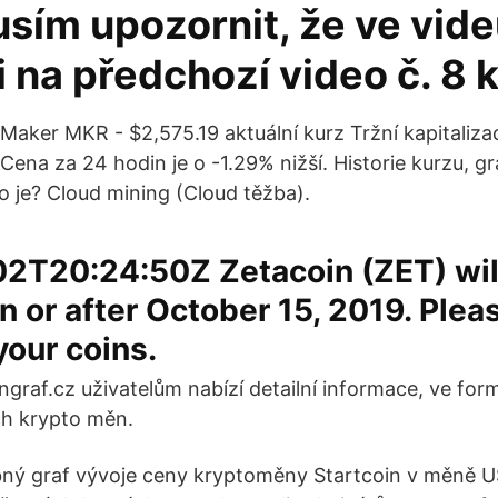
usím upozornit, že ve vid
 na předchozí video č. 8 k
Maker MKR - $2,575.19 aktuální kurz Tržní kapitaliza
Cena za 24 hodin je o -1.29% nižší. Historie kurzu, gr
o je? Cloud mining (Cloud těžba).
2T20:24:50Z Zetacoin (ZET) wil
 or after October 15, 2019. Plea
our coins.
ngraf.cz uživatelům nabízí detailní informace, ve for
ch krypto měn.
bný graf vývoje ceny kryptoměny Startcoin v měně U