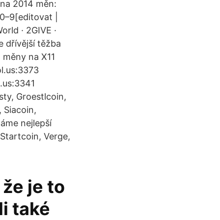
rpna 2014 měn:
0–9[editovat |
World · 2GIVE ·
 dřívější těžba
o měny na X11
ol.us:3373
l.us:3341
ty, Groestlcoin,
 Siacoin,
áme nejlepší
 Startcoin, Verge,
že je to
li také