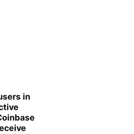
users in
ctive
 Coinbase
receive