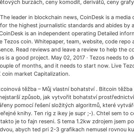
tových burzách, ceny komodit, derivátů, ceny grafy
The leader in blockchain news, CoinDesk is a media o
for the highest journalistic standards and abides by a 
es.CoinDesk is an independent operating Detailed info
e Tezos coin. Whitepaper, team, website, code repo a
sence. Read reviews and leave a review to help the 
os is a good project. May 02, 2017 · Tezos needs to 
ouple of months, and it needs to start now. Live Tezo
coin market Capitalization.
tcoinová těžba – Můj vlastní bohatství . Bitcoin těžba 
jstarší způsob, jak vytvořit bohatství prostřednictví
ářeny pomocí řešení složitých algoritmů, které vytváře
eřejné knihy. Ten rig z ikey je supr ;-). Chtel sem to c
e takto je to fajn reseni. S tema 1.2kw zdrojem jsem po
o dvou, abych ted pri 2-3 grafikach nemusel rovnou k