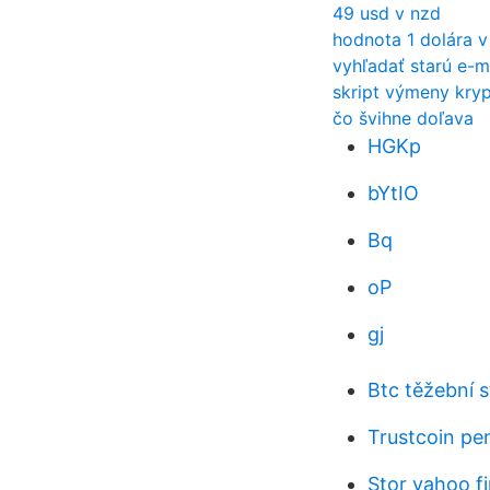
49 usd v nzd
hodnota 1 dolára v
vyhľadať starú e-m
skript výmeny kry
čo švihne doľava
HGKp
bYtIO
Bq
oP
gj
Btc těžební st
Trustcoin p
Stor yahoo f