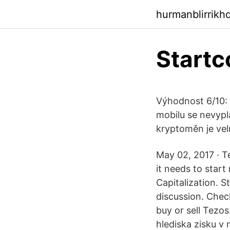
hurmanblirrikh
Startc
Výhodnost 6/10:
mobilu se nevypla
kryptoměn je vel
May 02, 2017 · T
it needs to star
Capitalization. 
discussion. Chec
buy or sell Tezo
hlediska zisku v