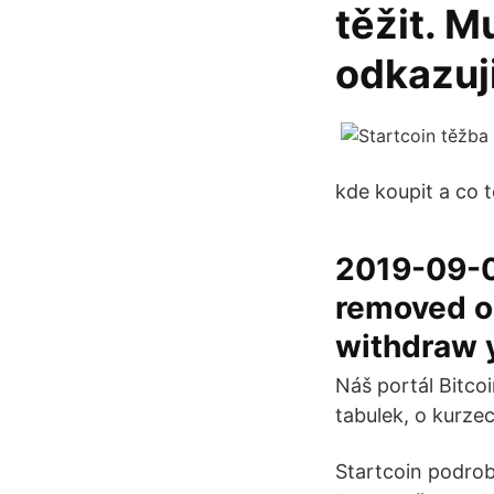
těžit. M
odkazuji
kde koupit a co t
2019-09-0
removed on
withdraw y
Náš portál Bitcoi
tabulek, o kurze
Startcoin podro