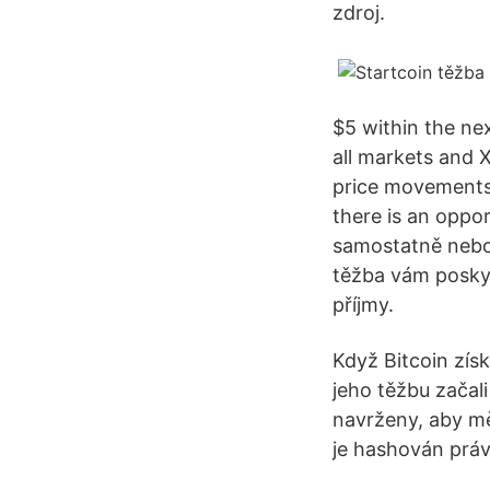
zdroj.
$5 within the ne
all markets and X
price movements
there is an oppor
samostatně nebo 
těžba vám poskyt
příjmy.
Když Bitcoin získ
jeho těžbu začal
navrženy, aby mě
je hashován práv