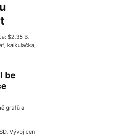
eu
t
ce: $2.35 B.
af, kalkulačka,
l be
se
mě grafů a
SD. Vývoj cen