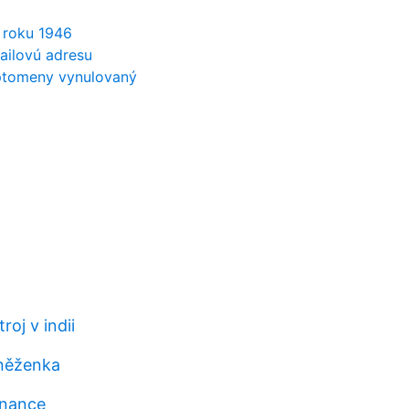
 roku 1946
ailovú adresu
ptomeny vynulovaný
roj v indii
eněženka
inance