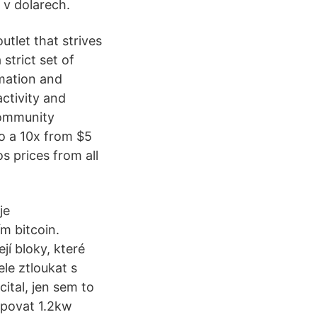
 v dolarech.
utlet that strives
strict set of
rmation and
ctivity and
community
do a 10x from $5
s prices from all
je
m bitcoin.
jí bloky, které
ele ztloukat s
cital, jen sem to
upovat 1.2kw