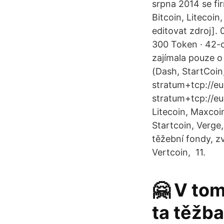
srpna 2014 se fi
Bitcoin, Litecoi
editovat zdroj]. 
300 Token · 42-c
zajímala pouze o
(Dash, StartCoin
stratum+tcp://eu
stratum+tcp://eu
Litecoin, Maxcoi
Startcoin, Verge
těžební fondy, zv
Vertcoin, 11.
🤗 V tom
ta těžba