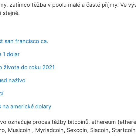
jmy, zatímco těžba v poolu malé a časté příjmy. Ve vý
stejně.
t san francisco ca.
 1 dolar
 života do roku 2021
usd naživo
cí
8 na americké dolary
ovo označuje proces těžby bitcoinů, ethereum (ethe
, Musicoin , Myriadcoin, Sexcoin, Siacoin, Startcoi