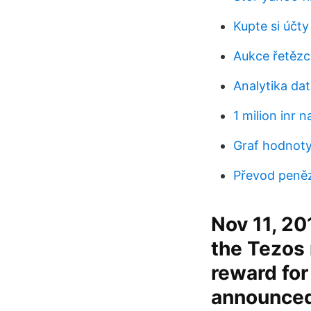
Kupte si účt
Aukce řetězc
Analytika dat
1 milion inr 
Graf hodnoty
Převod peněz 
Nov 11, 201
the Tezos 
reward fo
announced 