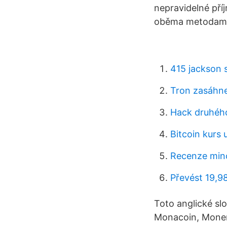
nepravidelné pří
oběma metodami 
415 jackson s
Tron zasáhne
Hack druhého
Bitcoin kurs 
Recenze min
Převést 19,9
Toto anglické sl
Monacoin, Monero