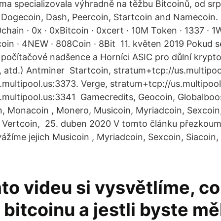
rma specializovala výhradně na těžbu Bitcoinů, od s
n, Dogecoin, Dash, Peercoin, Startcoin and Namecoin. 
0chain · 0x · 0xBitcoin · 0xcert · 10M Token · 1337 · 1
oin · 4NEW · 808Coin · 8Bit 11. květen 2019 Pokud se
 počítačové nadšence a Horníci ASIC pro důlní krypt
, atd.) Antminer Startcoin, stratum+tcp://us.multipo
.multipool.us:3373. Verge, stratum+tcp://us.multipoo
.multipool.us:3341 Gamecredits, Geocoin, Globalboos
n, Monacoin , Monero, Musicoin, Myriadcoin, Sexcoin,
, Vertcoin, 25. duben 2020 V tomto článku přezkoum
ážíme jejich Musicoin , Myriadcoin, Sexcoin, Siacoin,
to videu si vysvětlíme, co 
 bitcoinu a jestli byste mě