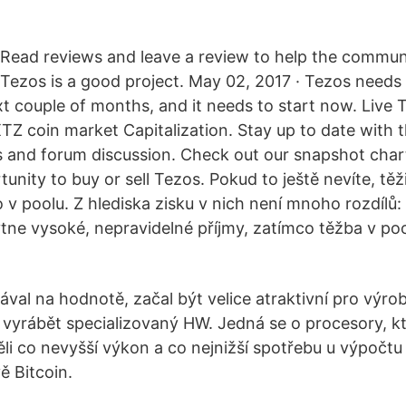
Read reviews and leave a review to help the communi
Tezos is a good project. May 02, 2017 · Tezos needs
xt couple of months, and it needs to start now. Live 
TZ coin market Capitalization. Stay up to date with 
 and forum discussion. Check out our snapshot cha
tunity to buy or sell Tezos. Pokud to ještě nevíte, tě
v poolu. Z hlediska zisku v nich není mnoho rozdílů
ne vysoké, nepravidelné příjmy, zatímco těžba v poo
ával na hodnotě, začal být velice atraktivní pro výro
i vyrábět specializovaný HW. Jedná se o procesory, k
li co nevyšší výkon a co nejnižší spotřebu u výpoč
ě Bitcoin.