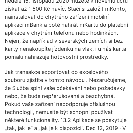
neděle 15. listopadu 2020 můžete k novému účtu
získat až 1 500 Kč navíc. Stačí si založit mKonto,
nainstalovat do chytrého zařízení mobilní
aplikaci mBank a poté nahrát mKartu do platební
aplikace v chytrém telefonu nebo hodinkách.
Nejen, že například v severských zemích si bez
karty nenakoupíte jízdenku na vlak, i u nás karta
pomalu nahrazuje hotovostní prostředky.
Jak transakce exportovat do excelového
souboru zjistíte v tomto návodu . Nezaručujeme,
že Služba splní vaše očekávání nebo požadavky
nebo, že bude nepřerušovaná a bezchybná.
Pokud vaše zařízení nepodporuje příslušnou
technologii, nemusíte být schopni používat
některé funkcionality. 13.2 Aplikace se poskytuje
„tak, jak je“ a „jak je k dispozici“. Dec 12, 2019 · V