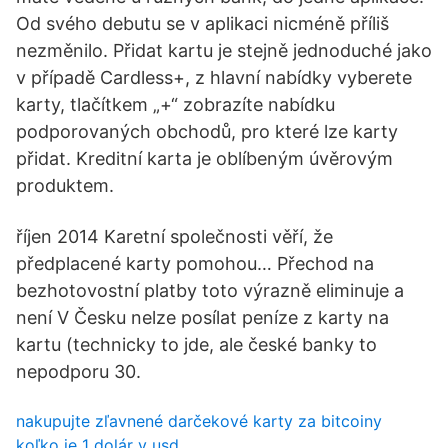
Od svého debutu se v aplikaci nicméně příliš
nezměnilo. Přidat kartu je stejně jednoduché jako
v případě Cardless+, z hlavní nabídky vyberete
karty, tlačítkem „+“ zobrazíte nabídku
podporovaných obchodů, pro které lze karty
přidat. Kreditní karta je oblíbeným úvěrovým
produktem.
říjen 2014 Karetní společnosti věří, že
předplacené karty pomohou… Přechod na
bezhotovostní platby toto výrazně eliminuje a
není V Česku nelze posílat peníze z karty na
kartu (technicky to jde, ale české banky to
nepodporu 30.
nakupujte zľavnené darčekové karty za bitcoiny
koľko je 1 dolár v usd