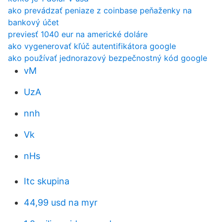
ako prevádzať peniaze z coinbase peňaženky na
bankový účet
previesť 1040 eur na americké doláre
ako vygenerovať kľúč autentifikátora google
ako používať jednorazový bezpečnostný kód google
vM
UzA
nnh
Vk
nHs
Itc skupina
44,99 usd na myr