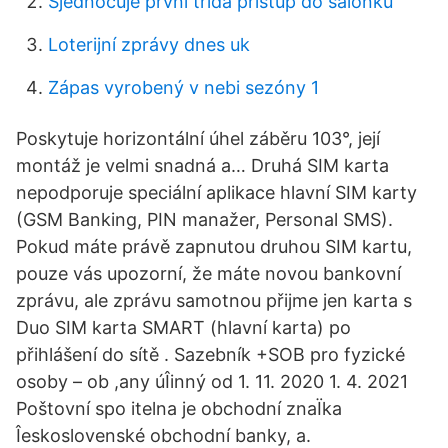
Sjednocuje první třída přístup do salonku
Loterijní zprávy dnes uk
Zápas vyrobený v nebi sezóny 1
Poskytuje horizontální úhel záběru 103°, její
montáž je velmi snadná a… Druhá SIM karta
nepodporuje speciální aplikace hlavní SIM karty
(GSM Banking, PIN manažer, Personal SMS).
Pokud máte právě zapnutou druhou SIM kartu,
pouze vás upozorní, že máte novou bankovní
zprávu, ale zprávu samotnou přijme jen karta s
Duo SIM karta SMART (hlavní karta) po
přihlášení do sítě . Sazebník +SOB pro fyzické
osoby – ob ,any úÎinný od 1. 11. 2020 1. 4. 2021
Poštovní spo itelna je obchodní znaÏka
Îeskoslovenské obchodní banky, a.