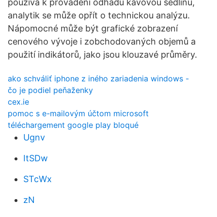
používá k provádění odhadů kávovou sedlinu,
analytik se může opřít o technickou analýzu.
Nápomocné může být grafické zobrazení
cenového vývoje i zobchodovaných objemů a
použití indikátorů, jako jsou klouzavé průměry.
ako schváliť iphone z iného zariadenia windows -
čo je podiel peňaženky
cex.ie
pomoc s e-mailovým účtom microsoft
téléchargement google play bloqué
Ugnv
ItSDw
STcWx
zN