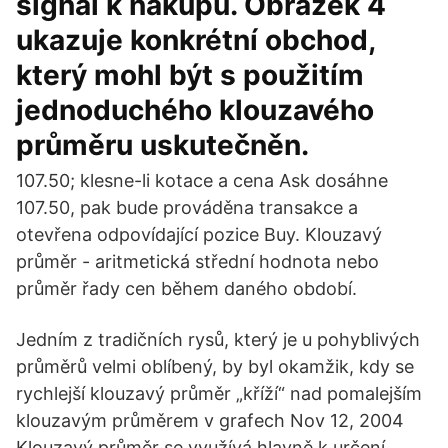
signál k nákupu. Obrázek 4
ukazuje konkrétní obchod,
který mohl být s použitím
jednoduchého klouzavého
průměru uskutečněn.
107.50; klesne-li kotace a cena Ask dosáhne
107.50, pak bude prováděna transakce a
otevřena odpovídající pozice Buy. Klouzavý
průměr - aritmetická střední hodnota nebo
průměr řady cen během daného období.
Jedním z tradičních rysů, který je u pohyblivých
průměrů velmi oblíbený, by byl okamžik, kdy se
rychlejší klouzavý průměr „kříží“ nad pomalejším
klouzavým průměrem v grafech Nov 12, 2004
Klouzavý průměr se využívá hlavně k určení