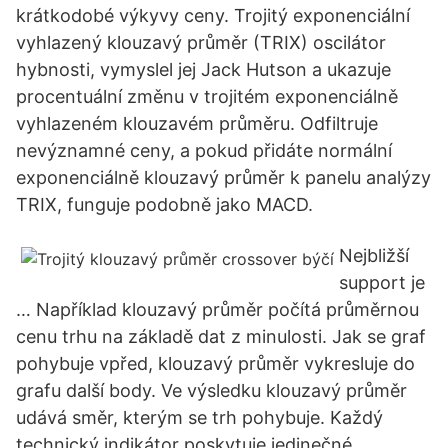
krátkodobé výkyvy ceny. Trojitý exponenciální
vyhlazený klouzavý průměr (TRIX) oscilátor
hybnosti, vymyslel jej Jack Hutson a ukazuje
procentuální změnu v trojitém exponenciálně
vyhlazeném klouzavém průměru. Odfiltruje
nevýznamné ceny, a pokud přidáte normální
exponenciálně klouzavý průměr k panelu analýzy
TRIX, funguje podobně jako MACD.
Nejbližší
support je
… Například klouzavý průměr počítá průměrnou
cenu trhu na základě dat z minulosti. Jak se graf
pohybuje vpřed, klouzavý průměr vykresluje do
grafu další body. Ve výsledku klouzavý průměr
udává směr, kterým se trh pohybuje. Každý
technický indikátor poskytuje jedinečné