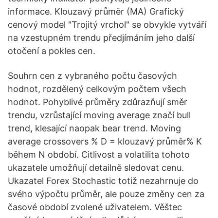
informace. Klouzavý průměr (MA) Grafický
cenový model "Trojitý vrchol" se obvykle vytváří
na vzestupném trendu předjímáním jeho další
otočení a pokles cen.
Souhrn cen z vybraného počtu časových
hodnot, rozdělený celkovým počtem všech
hodnot. Pohyblivé průměry zdůrazňují směr
trendu, vzrůstající moving average značí bull
trend, klesající naopak bear trend. Moving
average crossovers % D = klouzavý průměr% K
během N období. Citlivost a volatilita tohoto
ukazatele umožňují detailně sledovat cenu.
Ukazatel Forex Stochastic totiž nezahrnuje do
svého výpočtu průměr, ale pouze změny cen za
časové období zvolené uživatelem. Věštec