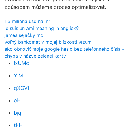
způsobem můžeme proces optimalizovat.
1,5 milióna usd na inr
je suis un ami meaning in anglický
james sejačky md
voľný bankomat v mojej blízkosti vízum
ako obnoviť moje google heslo bez telefónneho čísla -
chyba v názve zelenej karty
ixUMd
YlM
qXGVl
oH
bjq
tkH